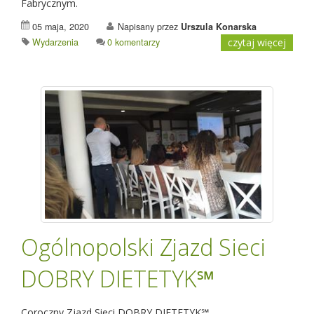
Fabrycznym.
05 maja, 2020
Napisany przez
Urszula Konarska
Wydarzenia
0 komentarzy
czytaj więcej
Ogólnopolski Zjazd Sieci
DOBRY DIETETYK℠
Coroczny Zjazd Sieci DOBRY DIETETYK℠.