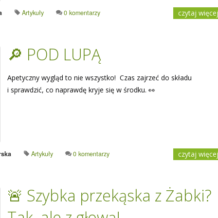
a
Artykuły
0 komentarzy
czytaj więce
🔎 POD LUPĄ
Apetyczny wygląd to nie wszystko! Czas zajrzeć do składu
i sprawdzić, co naprawdę kryje się w środku. 👀
rska
Artykuły
0 komentarzy
czytaj więce
🚨 Szybka przekąska z Żabki?
Tak, ale z głową!