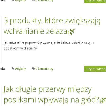
rska
Artykuły
0 komentarzy
czytaj więce
3 produkty, które zwiększają
wchłanianie żelaza🌿
Jak naturalnie poprawić przyswajanie żelaza dzięki prostym
dodatkom w diecie 💡
rska
Artykuły
0 komentarzy
czytaj więce
Jak długie przerwy między
posiłkami wpływają na głód?