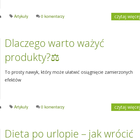
a
Artykuły
0 komentarzy
czytaj więce
Dlaczego warto ważyć
produkty?⚖️
To prosty nawyk, który może ułatwić osiągnięcie zamierzonych
efektów
a
Artykuły
0 komentarzy
czytaj więce
Dieta po urlopie – jak wrócić