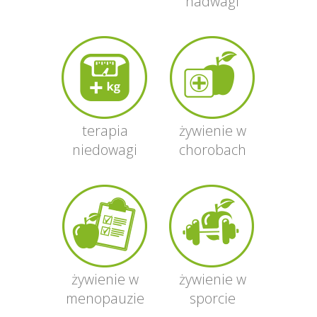
nadwagi
udzielając różnorodnych porad w kwestii
przygotowania potraw tak by jadłospis
pozostał smaczny, zdrowy i prosty
w przygotowaniu.
terapia
żywienie w
niedowagi
chorobach
żywienie w
żywienie w
menopauzie
sporcie