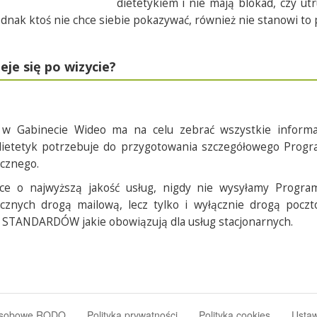
dietetykiem i nie mają blokad, czy 
jednak ktoś nie chce siebie pokazywać, również nie stanowi to
eje się po wizycie?
 w Gabinecie Wideo ma na celu zebrać wszystkie informa
dietetyk potrzebuje do przygotowania szczegółowego Prog
ycznego.
ce o najwyższą jakość usług, nigdy nie wysyłamy Progr
ycznych drogą mailową, lecz tylko i wyłącznie drogą pocz
 STANDARDÓW jakie obowiązują dla usług stacjonarnych.
osobowe RODO
Polityka prywatności
Polityka cookies
Ustaw