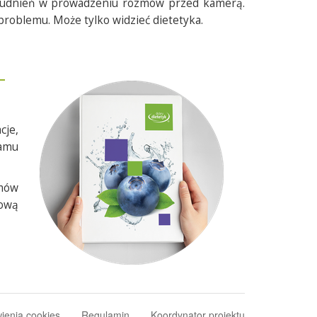
utrudnień w prowadzeniu rozmów przed kamerą.
 problemu. Może tylko widzieć dietetyka.
cje,
ramu
amów
tową
ienia cookies
Regulamin
Koordynator projektu