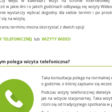
czy wejść w kalendarz wizyt na stronie internetowej 
ić w jakie dni i o jakich godzinach odbywają się wizyty Wideo
nie wystarczy wybrać dogodny dla siebie termin i po prost
się na wizytę.
raniu terminu można skorzystać z dwóch opcji:
Y TELEFONICZNEJ
lub
WIZYTY WIDEO
ym polega wizyta telefoniczna?
Taka konsultacja polega na normalnej 
o godzinie, o której zapisano się wcześ
Podczas wizyty telefonicznej dietety
jak na wizycie stacjonarnej. Taka wiz
różni się od tradycyjnego spotkania w 