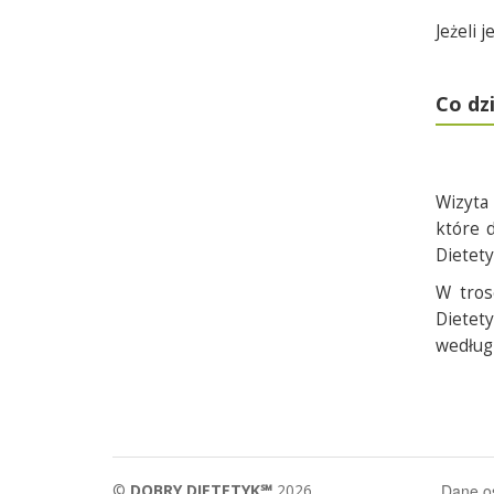
Jeżeli 
Co dzi
Wizyta
które 
Dietet
W tros
Dietet
według
©
DOBRY DIETETYK℠
2026
Dane 