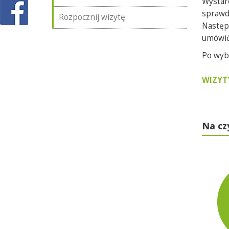
Wystar
sprawdz
Rozpocznij wizytę
Następ
umówić 
Po wyb
WIZYT
Na cz