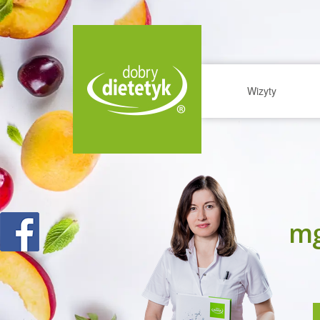
Wizyty
mg